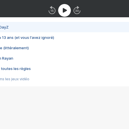
 DayZ
 a 13 ans (et vous l'avez ignoré)
e (littéralement)
im Rayan
 toutes les règles
s les jeux vidéo
us choquant de Rockstar ? - Le scandale BULLY
e plus moche de Steam
du RÊVE tourne au CAUCHEMAR
pendant 8 heures