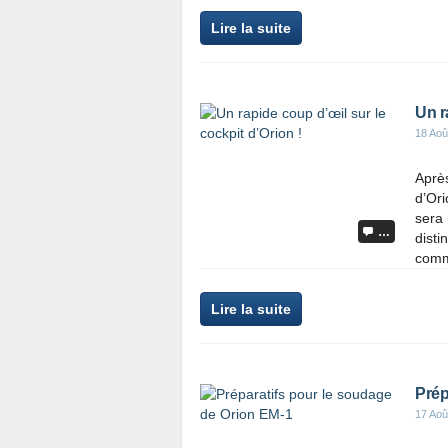
Lire la suite
Un r
18 Aoû
Après
d’Ori
sera 
…
disti
comm
Lire la suite
Prép
17 Aoû