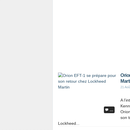
Orio
Mart
21 Aoû
A l’i
Kenne
…
Orion
son t
Lockheed...