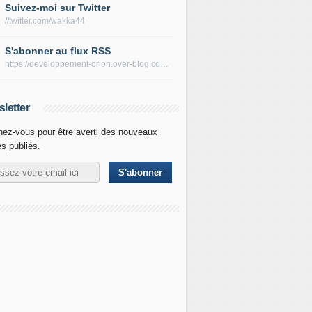
Suivez-moi sur Twitter
//twitter.com/wakka44
S'abonner au flux RSS
https://developpement-orion.over-blog.com/rss
letter
ez-vous pour être averti des nouveaux
es publiés.