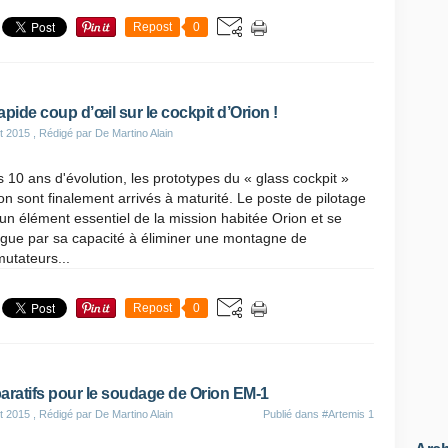
Repost
0
apide coup d’œil sur le cockpit d’Orion !
t 2015
, Rédigé par De Martino Alain
 10 ans d'évolution, les prototypes du « glass cockpit »
on sont finalement arrivés à maturité. Le poste de pilotage
un élément essentiel de la mission habitée Orion et se
ngue par sa capacité à éliminer une montagne de
utateurs...
Repost
0
aratifs pour le soudage de Orion EM-1
t 2015
, Rédigé par De Martino Alain
Publié dans
#Artemis 1