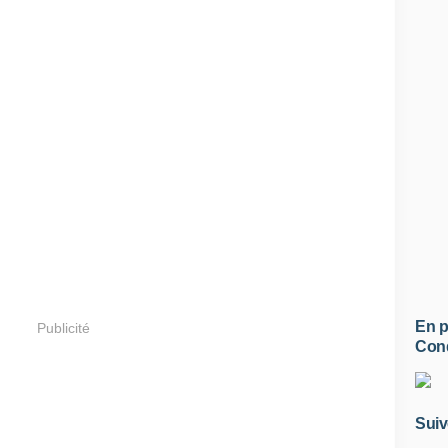
En p
Publicité
Conq
Suiv