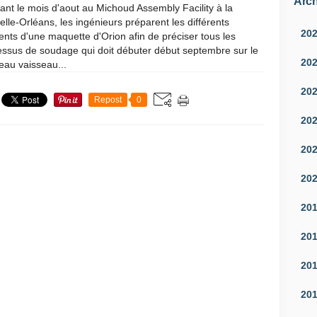
Arch
nt le mois d'aout au Michoud Assembly Facility à la
lle-Orléans, les ingénieurs préparent les différents
20
nts d'une maquette d'Orion afin de préciser tous les
essus de soudage qui doit débuter début septembre sur le
20
eau vaisseau...
20
Repost
0
20
20
20
20
20
20
20