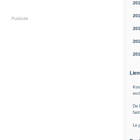
20
20
Publicité
20
20
20
Lien
Kos
exc
De 
fan
Le 