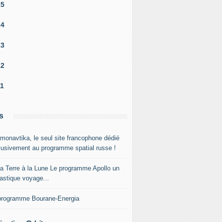
15
14
13
12
11
s
monavtika, le seul site francophone dédié
lusivement au programme spatial russe !
la Terre à la Lune Le programme Apollo un
tastique voyage...
programme Bourane-Energia