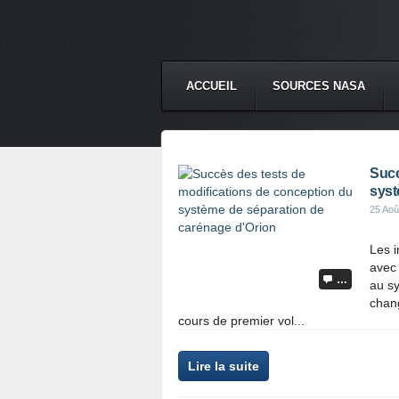
ACCUEIL
SOURCES NASA
Succ
syst
25 Aoû
Les 
avec 
…
au s
chang
cours de premier vol...
Lire la suite