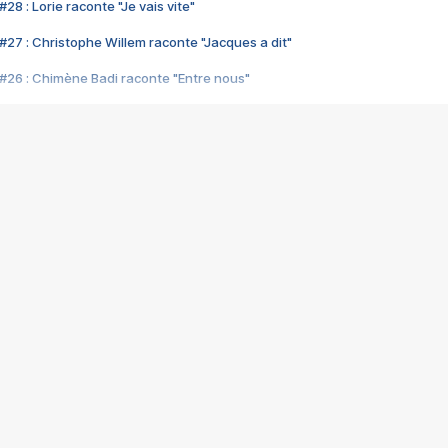
28 : Lorie raconte "Je vais vite"
#27 : Christophe Willem raconte "Jacques a dit"
#26 : Chimène Badi raconte "Entre nous"
#25 : Indochine raconte "3e sexe"
#24 : Zaho raconte "C'est chelou"
#23 : Patrick Bruel raconte "Au café des délices"
#22 : Kyo raconte "Le chemin"
#21 : Nolwenn Leroy raconte "Cassé"
#20 : Patrick Hernandez raconte "Born to be alive"
#19 : Lorie raconte "Près de moi"
#18 : Michael Jones raconte "A nos actes manqués" (avec Jean-Jacque
#17 : Khaled raconte "Aïcha"
#16 : Corneille raconte "Parce qu'on vient de loin"