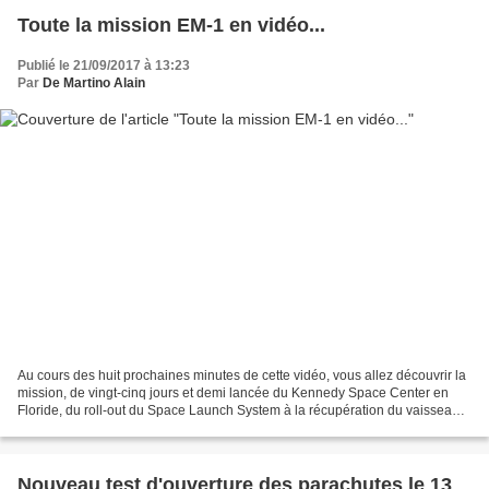
Toute la mission EM-1 en vidéo...
Publié le 21/09/2017 à 13:23
Par
De Martino Alain
Au cours des huit prochaines minutes de cette vidéo, vous allez découvrir la
mission, de vingt-cinq jours et demi lancée du Kennedy Space Center en
Floride, du roll-out du Space Launch System à la récupération du vaisseau
Orion. Cette mission EM-1 sera...
Nouveau test d'ouverture des parachutes le 13