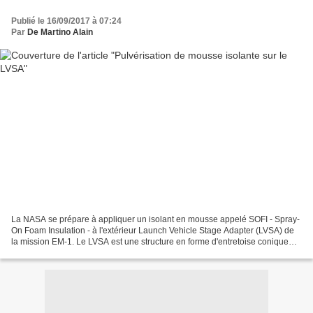
Publié le 16/09/2017 à 07:24
Par
De Martino Alain
La NASA se prépare à appliquer un isolant en mousse appelé SOFI - Spray-
On Foam Insulation - à l'extérieur Launch Vehicle Stage Adapter (LVSA) de
la mission EM-1. Le LVSA est une structure en forme d'entretoise conique
d'environ 9 X 9 mètres qui relie...