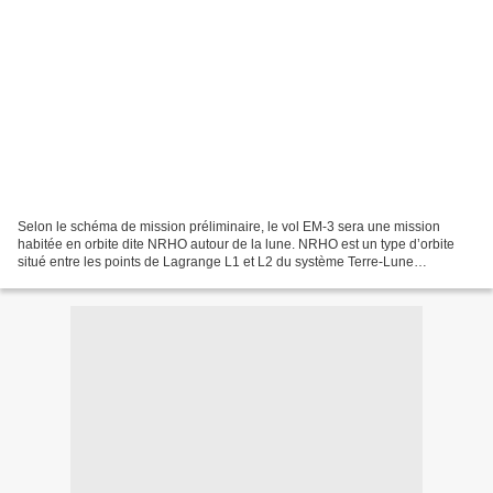
Selon le schéma de mission préliminaire, le vol EM-3 sera une mission
habitée en orbite dite NRHO autour de la lune. NRHO est un type d’orbite
situé entre les points de Lagrange L1 et L2 du système Terre-Lune
permettant des trajectoires très stables et...